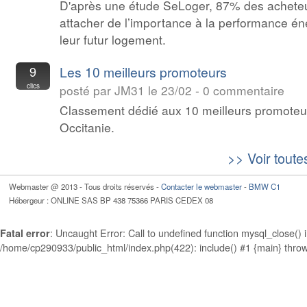
D'après une étude SeLoger, 87% des achete
attacher de l’importance à la performance én
leur futur logement.
9
Les 10 meilleurs promoteurs
clics
posté par JM31 le 23/02 - 0 commentaire
Classement dédié aux 10 meilleurs promoteu
Occitanie.
>> Voir toutes
Webmaster @ 2013 - Tous droits réservés -
Contacter le webmaster
-
BMW C1
Hébergeur : ONLINE SAS BP 438 75366 PARIS CEDEX 08
: Uncaught Error: Call to undefined function mysql_close(
Fatal error
/home/cp290933/public_html/index.php(422): include() #1 {main} thro