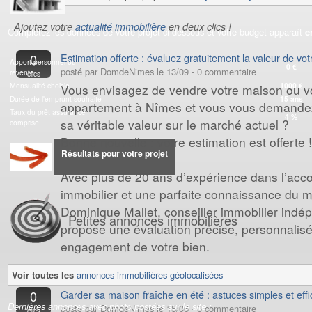
Ajoutez votre
actualité immobilière
en deux clics !
Complétez les données de votre projet ci-dessous et votre budget apparaît
e
0
Estimation offerte : évaluez gratuitement la valeur de vo
Apport personnel ou
0
€
posté par DomdeNimes le 13/09 - 0 commentaire
revente
clics
Mensualité choisie
1000
€
Vous envisagez de vendre votre maison ou v
Durée de l'emprunt souhaité
15
ans
appartement à Nîmes et vous vous demandez
Taux du prêt assurance
4
%
sa véritable valeur sur le marché actuel ?
comprise
Bonne nouvelle : votre estimation est offerte !
Résultats pour votre projet
Avec plus de 20 ans d’expérience dans l’a
immobilier et une parfaite connaissance du 
Dominique Mallet, conseiller immobilier indé
Petites annonces immobilières
propose une évaluation précise, personnalis
engagement de votre bien.
Voir toutes les
annonces immobilières géolocalisées
0
Garder sa maison fraîche en été : astuces simples et eff
Dernières annonces avec photo postées sur le site :
posté par DomdeNimes le 15/06 - 0 commentaire
clics