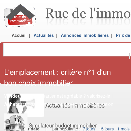
Accueil
|
Actualités
|
Annonces immobilières
|
Prix de
L'emplacement : critère n°1 d'un
bon choix immobilier
: votre quartier est agréable ? valorisez-le !
Vendeurs
: gagnez du temps avec la géolocalisation
Acheteurs
Actualités immobilières
Simulateur budget immobilier
Classer
| par popularité :
7 jours
15 jours
1 mois
par date